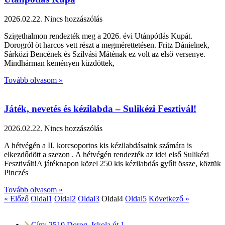
2026.02.22.
Nincs hozzászólás
Szigethalmon rendezték meg a 2026. évi Utánpótlás Kupát.
Dorogról öt harcos vett részt a megmérettetésen. Fritz Dánielnek,
Sárközi Bencének és Szilvási Máténak ez volt az első versenye.
Mindhárman keményen küzdöttek,
Tovább olvasom »
Játék, nevetés és kézilabda – Sulikézi Fesztivál!
2026.02.22.
Nincs hozzászólás
A hétvégén a II. korcsoportos kis kézilabdásaink számára is
elkezdődött a szezon . A hétvégén rendezték az idei első Sulikézi
Fesztivált!A játéknapon közel 250 kis kézilabdás gyűlt össze, köztük
Pinczés
Tovább olvasom »
« Előző
Oldal
1
Oldal
2
Oldal
3
Oldal
4
Oldal
5
Következő »
Cím: 2510 Dorog, Iskola út 1.