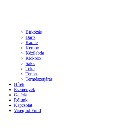
Birkózás
Darts
Karate
Kempo
Kézilabda
Kickbox
Sakk
Teke
Tenisz
Természetjárás
Hírek
Események
Galéria
Rólunk
Kapcsolat
Visegrad Fund