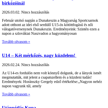
birkózóinál
2026.03.02.
Nincs hozzászólás
Február utolsó napján a Dunakeszin a Magyarság Sportcsarnok
adott otthont az idei első serdülő U15-ös kötöttfogású és női
válogatóversenynek Dunakeszin. Eredményeink: Szintén ezen a
napon a szlovákiai Naszvadon a hagyományosan
Tovább olvasom »
U14 – Két mérkőzés, nagy küzdelem!
2026.02.24.
Nincs hozzászólás
Az U14-es fordulón nem volt könnyű dolgunk, de a lányok ismét
megmutatták, mit jelent a csapatszellem és a küzdeni tudás!
Eredmények: Horánszky Gergely edző értékelése:„Nagyon nehéz
napon vagyunk túl, amely
Tovább olvasom »
Utánpótlás Kupa