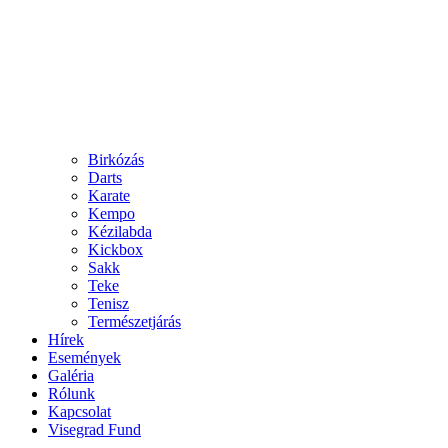
Birkózás
Darts
Karate
Kempo
Kézilabda
Kickbox
Sakk
Teke
Tenisz
Természetjárás
Hírek
Események
Galéria
Rólunk
Kapcsolat
Visegrad Fund