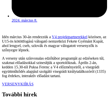
2024. március 8.
Idén március 30-án rendezzük a
V4 projektpartnerekkel
közösen, az
U15-ös kötöttfogású válogató nemzetközi Fekete Gyémánt Kupát,
ahol lengyel, cseh, szlovák és magyar válogatott versenyzők is
szőnyegre lépnek.
A verseny után színvonalas edzőtábor programját az edzéseken túl,
szakmai előadásokkal szinesítjük a sportolóknak. Április 2-án,
kedden 15.30-tól Puksa Ferenc a V4 előzményeiről, a visegrádi
együttműkődés alapjául szolgáló visegrádi királytalálkozóról (1335)
fog érdekes, interaktív előadást tartani.
VERSENYKIÍRÁS
További hírek