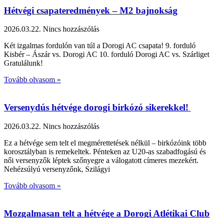
Hétvégi csapateredmények – M2 bajnokság
2026.03.22.
Nincs hozzászólás
Két izgalmas fordulón van túl a Dorogi AC csapata! 9. forduló
Kisbér – Ászár vs. Dorogi AC 10. forduló Dorogi AC vs. Szárliget
Gratulálunk!
Tovább olvasom »
Versenydús hétvége dorogi birkózó sikerekkel!
2026.03.22.
Nincs hozzászólás
Ez a hétvége sem telt el megmérettetések nélkül – birkózóink több
korosztályban is remekeltek. Pénteken az U20-as szabadfogású és
női versenyzők léptek szőnyegre a válogatott címeres mezekért.
Nehézsúlyú versenyzőnk, Szilágyi
Tovább olvasom »
Mozgalmasan telt a hétvége a Dorogi Atlétikai Club