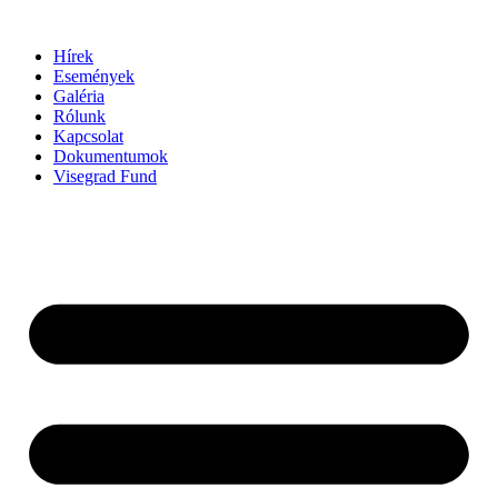
Ugrás
a
Hírek
tartalomhoz
Események
Galéria
Rólunk
Kapcsolat
Dokumentumok
Visegrad Fund