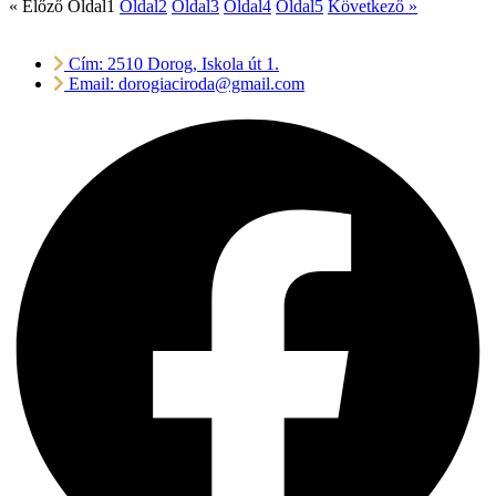
« Előző
Oldal
1
Oldal
2
Oldal
3
Oldal
4
Oldal
5
Következő »
Cím: 2510 Dorog, Iskola út 1.
Email: dorogiaciroda@gmail.com