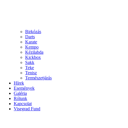
Birkózás
Darts
Karate
Kempo
Kézilabda
Kickbox
Sakk
Teke
Tenisz
Természetjárás
Hírek
Események
Galéria
Rólunk
Kapcsolat
Visegrad Fund