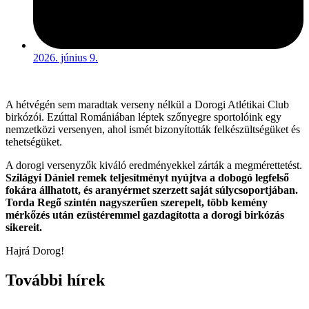
2026. június 9.
A hétvégén sem maradtak verseny nélkül a Dorogi Atlétikai Club
birkózói. Ezúttal Romániában léptek szőnyegre sportolóink egy
nemzetközi versenyen, ahol ismét bizonyították felkészültségüket és
tehetségüket.
A dorogi versenyzők kiváló eredményekkel zárták a megmérettetést.
Szilágyi Dániel remek teljesítményt nyújtva a dobogó legfelső
fokára állhatott, és aranyérmet szerzett saját súlycsoportjában.
Torda Regő szintén nagyszerűen szerepelt, több kemény
mérkőzés után ezüstéremmel gazdagította a dorogi birkózás
sikereit.
Hajrá Dorog!
További hírek