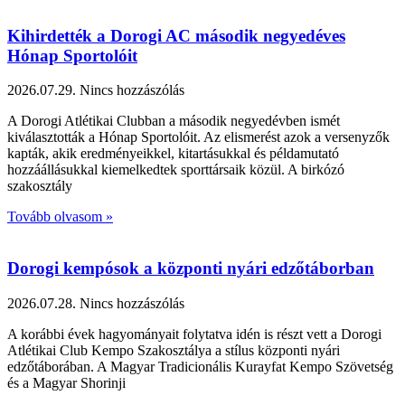
Kihirdették a Dorogi AC második negyedéves
Hónap Sportolóit
2026.07.29.
Nincs hozzászólás
A Dorogi Atlétikai Clubban a második negyedévben ismét
kiválasztották a Hónap Sportolóit. Az elismerést azok a versenyzők
kapták, akik eredményeikkel, kitartásukkal és példamutató
hozzáállásukkal kiemelkedtek sporttársaik közül. A birkózó
szakosztály
Tovább olvasom »
Dorogi kempósok a központi nyári edzőtáborban
2026.07.28.
Nincs hozzászólás
A korábbi évek hagyományait folytatva idén is részt vett a Dorogi
Atlétikai Club Kempo Szakosztálya a stílus központi nyári
edzőtáborában. A Magyar Tradicionális Kurayfat Kempo Szövetség
és a Magyar Shorinji