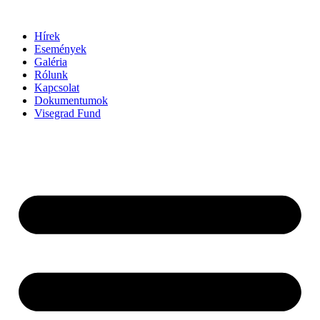
Ugrás
a
Hírek
tartalomhoz
Események
Galéria
Rólunk
Kapcsolat
Dokumentumok
Visegrad Fund