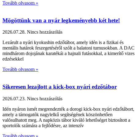
Tovább olvasom »
Mögöttünk van a nyár legkeményebb két hete!
2026.07.28.
Nincs hozzászólás
Lezárult a nyári kyokushin edzőtábor, amely idén is a fizikai és
mentális határok feszegetéséről szólt a balatoni turnusokban. A DAC
mindhárom dojojának karatékái a hajnali futásokkal, a kimerítő vizes
edzésekkel
Tovább olvasom »
Sikeresen lezajlott a kick-box nyári edzőtábor
2026.07.23.
Nincs hozzászólás
Idén nyáron ismét megrendezték a dorogi kick-box nyári edzőtábort,
amely a támogatók nagylelkű segítségének köszönhetően
valósulhatott meg. A napközis tábor kiváló lehetőséget biztosított a
sportolók számára a fejlődésre, az intenzív
Tovább olvasom »