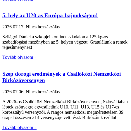
5. hely az U20-as Európa-bajnokságon!
2026.07.17.
Nincs hozzászólás
Szilágyi Dániel a szkopjei kontinensviadalon a 125 kg-os
szabadfogású mezőnyben az 5. helyen végzett. Gratulálunk a remek
teljesítményhez!
Tovább olvasom »
Szép dorogi eredmények a Csallóközi Nemzetközi
Birkózóversenyen
2026.07.06.
Nincs hozzászólás
A 2026-os Csallóközi Nemzetközi Birkózóversenyen, Szlovákiában
léptek szőnyegre egyesületünk U10, U11, U13, U15 és U17-es
korosztályú versenyzői. A rangos nemzetközi megmérettetésen 39
csapat összesen 213 versenyzője vett részt. Birkózóink ezúttal
Tovább olvasom »