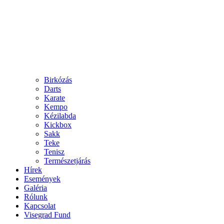
Birkózás
Darts
Karate
Kempo
Kézilabda
Kickbox
Sakk
Teke
Tenisz
Természetjárás
Hírek
Események
Galéria
Rólunk
Kapcsolat
Visegrad Fund