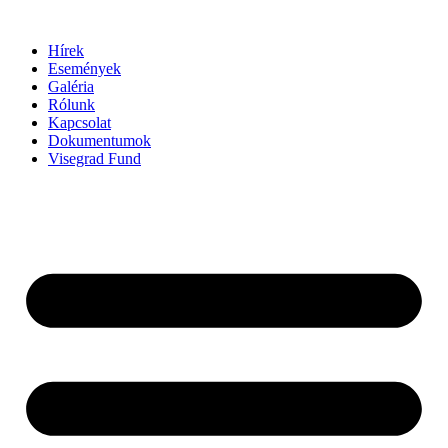
Ugrás
a
Hírek
tartalomhoz
Események
Galéria
Rólunk
Kapcsolat
Dokumentumok
Visegrad Fund