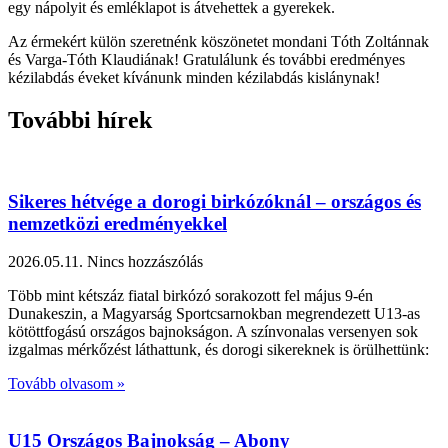
egy nápolyit és emléklapot is átvehettek a gyerekek.
Az érmekért külön szeretnénk köszönetet mondani Tóth Zoltánnak
és Varga-Tóth Klaudiának! Gratulálunk és további eredményes
kézilabdás éveket kívánunk minden kézilabdás kislánynak!
További hírek
Sikeres hétvége a dorogi birkózóknál – országos és
nemzetközi eredményekkel
2026.05.11.
Nincs hozzászólás
Több mint kétszáz fiatal birkózó sorakozott fel május 9-én
Dunakeszin, a Magyarság Sportcsarnokban megrendezett U13-as
kötöttfogású országos bajnokságon. A színvonalas versenyen sok
izgalmas mérkőzést láthattunk, és dorogi sikereknek is örülhettünk:
Tovább olvasom »
U15 Országos Bajnokság – Abony