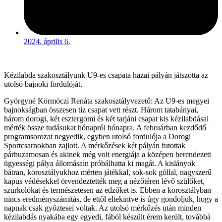
2024. április 6.
Kézilabda szakosztályunk U9-es csapata hazai pályán játszotta az
utolsó bajnoki fordulóját.
Györgyné Körmöczi Renáta szakosztályvezető: Az U9-es megyei
bajnokságban összesen tíz csapat vett részt. Három tatabányai,
három dorogi, két esztergomi és két tarjáni csapat kis kézilabdásai
mérték össze tudásukat hónapról hónapra. A februárban kezdődő
programsorozat negyedik, egyben utolsó fordulója a Dorogi
Sportcsarnokban zajlott. A mérkőzések két pályán futottak
párhuzamosan és akinek még volt energiája a középen berendezett
ügyességi pálya állomásain próbálhatta ki magát. A kislányok
bátran, korosztályukhoz mérten játékkal, sok-sok góllal, nagyszerű
kapus védésekkel örvendeztették meg a nézőtéren lévő szülőket,
szurkolókat és természetesen az edzőket is. Ebben a korosztályban
nincs eredményszámítás, de ettől eltekintve is úgy gondoljuk, hogy a
napnak csak győztesei voltak. Az utolsó mérkőzés után minden
kézilabdás nyakába egy egyedi, fából készült érem került, továbbá