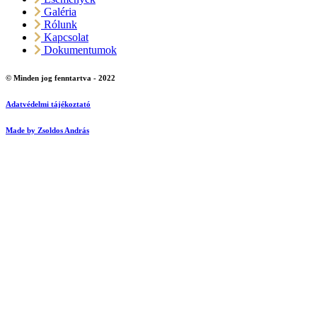
Galéria
Rólunk
Kapcsolat
Dokumentumok
© Minden jog fenntartva - 2022
Adatvédelmi tájékoztató
Made by Zsoldos András