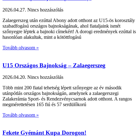
2026.04.27.
Nincs hozzászólás
Zalaegerszeg után ezúttal Abony adott otthont az U15-ös korosztály
szabadfogású országos bajnokságának, ahol fiataljaink ismét
szőnyegre léptek a bajnoki címekért! A dorogi eredmények ezúttal is
hasonlóan alakultak, mint a kötöttfogású
Tovább olvasom »
U15 Országos Bajnokság – Zalaegerszeg
2026.04.20.
Nincs hozzászólás
Több mint 200 fiatal tehetség lépett szőnyegre az év második
utánpótlás országos bajnokságán, amelynek a zalaegerszegi
Zalakerámia Sport- és Rendezvénycsarnok adott otthont. A rangos
megmérettetésen 165 fiú és 57 serdülőkorú
Tovább olvasom »
Fekete Gyémánt Kupa Dorogon!