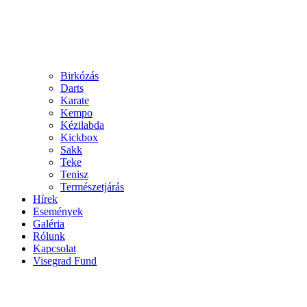
Birkózás
Darts
Karate
Kempo
Kézilabda
Kickbox
Sakk
Teke
Tenisz
Természetjárás
Hírek
Események
Galéria
Rólunk
Kapcsolat
Visegrad Fund