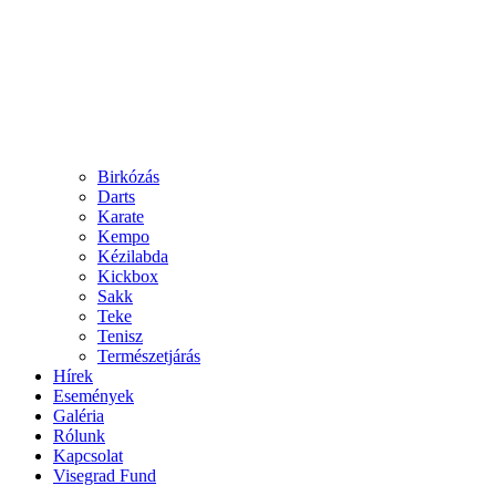
Birkózás
Darts
Karate
Kempo
Kézilabda
Kickbox
Sakk
Teke
Tenisz
Természetjárás
Hírek
Események
Galéria
Rólunk
Kapcsolat
Visegrad Fund