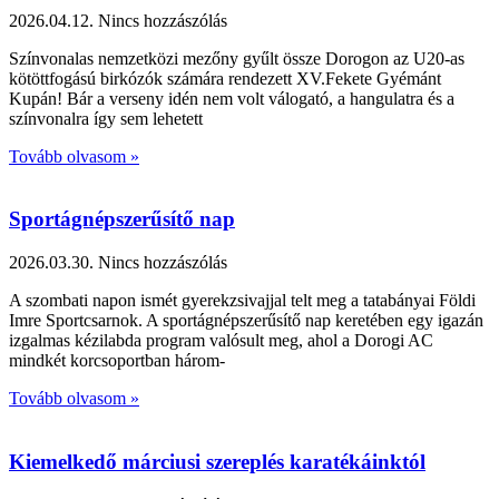
2026.04.12.
Nincs hozzászólás
Színvonalas nemzetközi mezőny gyűlt össze Dorogon az U20-as
kötöttfogású birkózók számára rendezett XV.Fekete Gyémánt
Kupán! Bár a verseny idén nem volt válogató, a hangulatra és a
színvonalra így sem lehetett
Tovább olvasom »
Sportágnépszerűsítő nap
2026.03.30.
Nincs hozzászólás
A szombati napon ismét gyerekzsivajjal telt meg a tatabányai Földi
Imre Sportcsarnok. A sportágnépszerűsítő nap keretében egy igazán
izgalmas kézilabda program valósult meg, ahol a Dorogi AC
mindkét korcsoportban három-
Tovább olvasom »
Kiemelkedő márciusi szereplés karatékáinktól