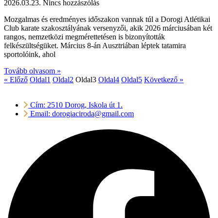
2026.03.23.
Nincs hozzászólás
Mozgalmas és eredményes időszakon vannak túl a Dorogi Atlétikai
Club karate szakosztályának versenyzői, akik 2026 márciusában két
rangos, nemzetközi megmérettetésen is bizonyították
felkészültségüket. Március 8-án Ausztriában léptek tatamira
sportolóink, ahol
Tovább olvasom »
« Előző
Oldal
1
Oldal
2
Oldal
3
Oldal
4
Oldal
5
Következő »
Cím: 2510 Dorog, Iskola út 1.
Email: dorogiaciroda@gmail.com