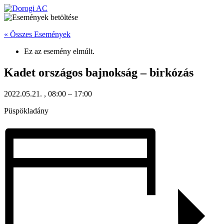
Ugrás
a
tartalomhoz
« Összes Események
Ez az esemény elmúlt.
Kadet országos bajnokság – birkózás
2022.05.21.
,
08:00
–
17:00
Püspökladány