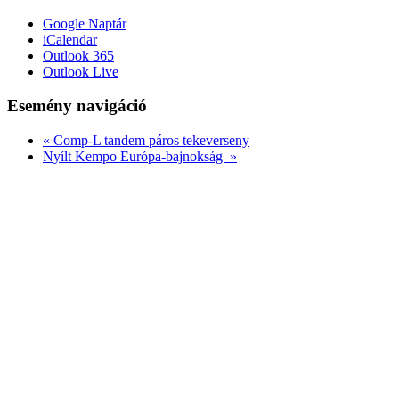
Google Naptár
iCalendar
Outlook 365
Outlook Live
Esemény navigáció
«
Comp-L tandem páros tekeverseny
Nyílt Kempo Európa-bajnokság
»