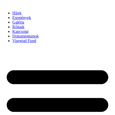
Ugrás
a
Hírek
tartalomhoz
Események
Galéria
Rólunk
Kapcsolat
Dokumentumok
Visegrad Fund