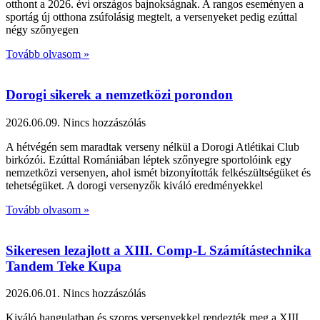
otthont a 2026. évi országos bajnokságnak. A rangos eseményen a
sportág új otthona zsúfolásig megtelt, a versenyeket pedig ezúttal
négy szőnyegen
Tovább olvasom »
Dorogi sikerek a nemzetközi porondon
2026.06.09.
Nincs hozzászólás
A hétvégén sem maradtak verseny nélkül a Dorogi Atlétikai Club
birkózói. Ezúttal Romániában léptek szőnyegre sportolóink egy
nemzetközi versenyen, ahol ismét bizonyították felkészültségüket és
tehetségüket. A dorogi versenyzők kiváló eredményekkel
Tovább olvasom »
Sikeresen lezajlott a XIII. Comp-L Számítástechnika
Tandem Teke Kupa
2026.06.01.
Nincs hozzászólás
Kiváló hangulatban és szoros versenyekkel rendezték meg a XIII.