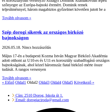
es korosztályban versenyző Szilágyi Dominik Szamakovban lépett
szőnyegre az Európa-bajnoki éremért. Dominik remek
teljesítménnyel, három magabiztos győzelmet követően jutott be a
Tovább olvasom »
Szép dorogi sikerek az országos birkózó
bajnokságon
2026.05.18.
Nincs hozzászólás
Május 17-én a budapesti Kozma István Magyar Birkózó Akadémia
adott otthont az U10-es és U11-es korosztály szabadfogású országos
bajnokságának, ahol közel háromszáz fiatal birkózó mérte össze
tudását. A rangos versenyen
Tovább olvasom »
« Előző
Oldal
1
Oldal
2
Oldal
3
Oldal
4
Oldal
5
Következő »
Cím: 2510 Dorog, Iskola út 1.
Email: dorogiaciroda@gmail.com