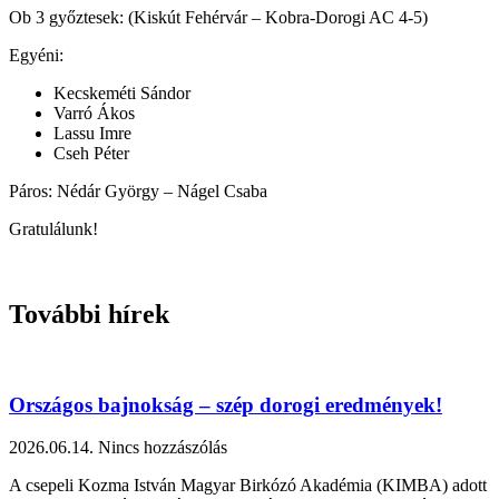
Ob 3 győztesek: (Kiskút Fehérvár – Kobra-Dorogi AC 4-5)
Egyéni:
Kecskeméti Sándor
Varró Ákos
Lassu Imre
Cseh Péter
Páros: Nédár György – Nágel Csaba
Gratulálunk!
További hírek
Országos bajnokság – szép dorogi eredmények!
2026.06.14.
Nincs hozzászólás
A csepeli Kozma István Magyar Birkózó Akadémia (KIMBA) adott