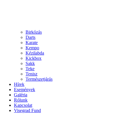
Birkózás
Darts
Karate
Kempo
Kézilabda
Kickbox
Sakk
Teke
Tenisz
Természetjárás
Hírek
Események
Galéria
Rólunk
Kapcsolat
Visegrad Fund