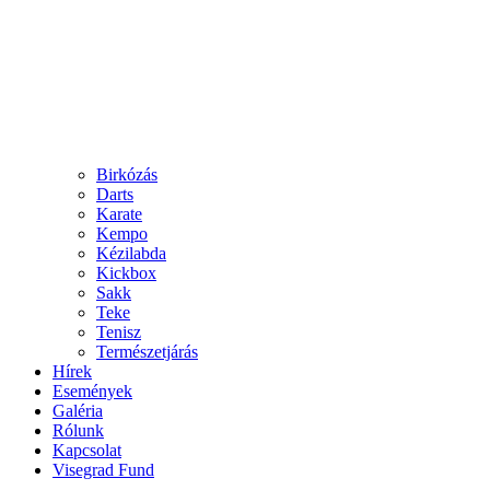
Birkózás
Darts
Karate
Kempo
Kézilabda
Kickbox
Sakk
Teke
Tenisz
Természetjárás
Hírek
Események
Galéria
Rólunk
Kapcsolat
Visegrad Fund