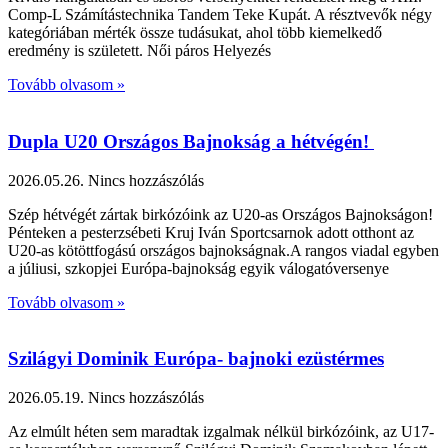
Comp-L Számítástechnika Tandem Teke Kupát. A résztvevők négy
kategóriában mérték össze tudásukat, ahol több kiemelkedő
eredmény is született. Női páros Helyezés
Tovább olvasom »
Dupla U20 Országos Bajnokság a hétvégén!
2026.05.26.
Nincs hozzászólás
Szép hétvégét zártak birkózóink az U20-as Országos Bajnokságon!
Pénteken a pesterzsébeti Kruj Iván Sportcsarnok adott otthont az
U20-as kötöttfogású országos bajnokságnak.A rangos viadal egyben
a júliusi, szkopjei Európa-bajnokság egyik válogatóversenye
Tovább olvasom »
Szilágyi Dominik Európa- bajnoki ezüstérmes
2026.05.19.
Nincs hozzászólás
Az elmúlt héten sem maradtak izgalmak nélkül birkózóink, az U17-