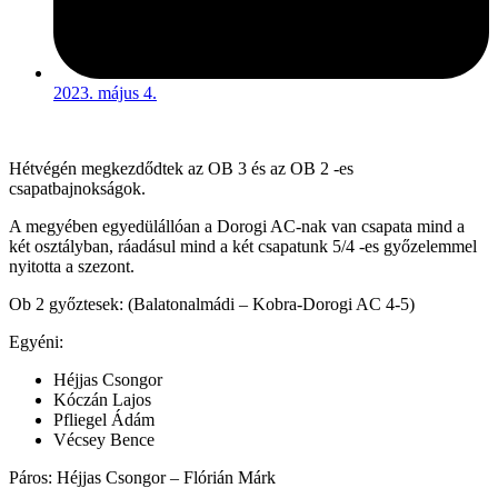
2023. május 4.
Hétvégén megkezdődtek az OB 3 és az OB 2 -es
csapatbajnokságok.
A megyében egyedülállóan a Dorogi AC-nak van csapata mind a
két osztályban, ráadásul mind a két csapatunk 5/4 -es győzelemmel
nyitotta a szezont.
Ob 2 győztesek: (Balatonalmádi – Kobra-Dorogi AC 4-5)
Egyéni:
Héjjas Csongor
Kóczán Lajos
Pfliegel Ádám
Vécsey Bence
Páros: Héjjas Csongor – Flórián Márk