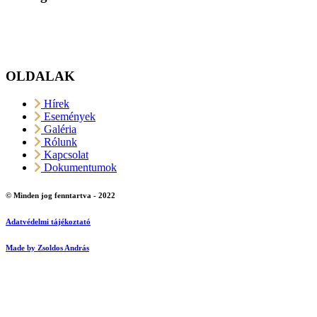
OLDALAK
Hírek
Események
Galéria
Rólunk
Kapcsolat
Dokumentumok
© Minden jog fenntartva - 2022
Adatvédelmi tájékoztató
Made by Zsoldos András