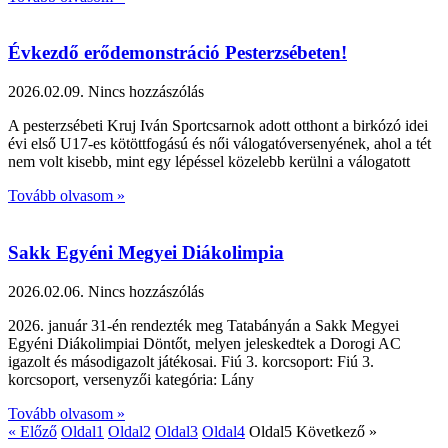
Évkezdő erődemonstráció Pesterzsébeten!
2026.02.09.
Nincs hozzászólás
A pesterzsébeti Kruj Iván Sportcsarnok adott otthont a birkózó idei
évi első U17-es kötöttfogású és női válogatóversenyének, ahol a tét
nem volt kisebb, mint egy lépéssel közelebb kerülni a válogatott
Tovább olvasom »
Sakk Egyéni Megyei Diákolimpia
2026.02.06.
Nincs hozzászólás
2026. január 31-én rendezték meg Tatabányán a Sakk Megyei
Egyéni Diákolimpiai Döntőt, melyen jeleskedtek a Dorogi AC
igazolt és másodigazolt játékosai. Fiú 3. korcsoport: Fiú 3.
korcsoport, versenyzői kategória: Lány
Tovább olvasom »
« Előző
Oldal
1
Oldal
2
Oldal
3
Oldal
4
Oldal
5
Következő »