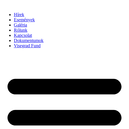
Ugrás
a
Hírek
tartalomhoz
Események
Galéria
Rólunk
Kapcsolat
Dokumentumok
Visegrad Fund