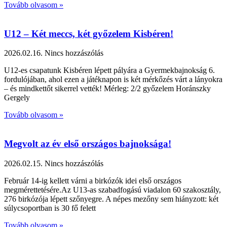
Tovább olvasom »
U12 – Két meccs, két győzelem Kisbéren!
2026.02.16.
Nincs hozzászólás
U12-es csapatunk Kisbéren lépett pályára a Gyermekbajnokság 6.
fordulójában, ahol ezen a játéknapon is két mérkőzés várt a lányokra
– és mindkettőt sikerrel vették! Mérleg: 2/2 győzelem Horánszky
Gergely
Tovább olvasom »
Megvolt az év első országos bajnoksága!
2026.02.15.
Nincs hozzászólás
Február 14-ig kellett várni a birkózók idei első országos
megmérettetésére.Az U13-as szabadfogású viadalon 60 szakosztály,
276 birkózója lépett szőnyegre. A népes mezőny sem hiányzott: két
súlycsoportban is 30 fő felett
Tovább olvasom »