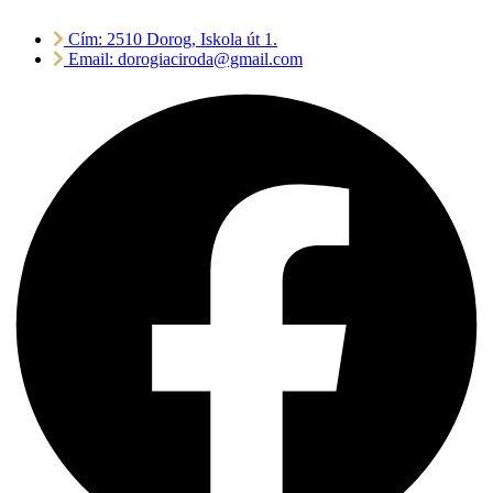
Cím: 2510 Dorog, Iskola út 1.
Email: dorogiaciroda@gmail.com