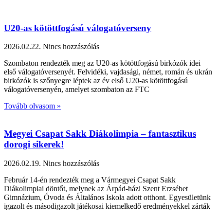
U20-as kötöttfogású válogatóverseny
2026.02.22.
Nincs hozzászólás
Szombaton rendezték meg az U20-as kötöttfogású birkózók idei
első válogatóversenyét. Felvidéki, vajdasági, német, román és ukrán
birkózók is szőnyegre léptek az év első U20-as kötöttfogású
válogatóversenyén, amelyet szombaton az FTC
Tovább olvasom »
Megyei Csapat Sakk Diákolimpia – fantasztikus
dorogi sikerek!
2026.02.19.
Nincs hozzászólás
Február 14-én rendezték meg a Vármegyei Csapat Sakk
Diákolimpiai döntőt, melynek az Árpád-házi Szent Erzsébet
Gimnázium, Óvoda és Általános Iskola adott otthont. Egyesületünk
igazolt és másodigazolt játékosai kiemelkedő eredményekkel zárták