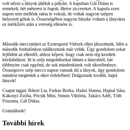
volt nézni a lányok játékát a pályán. A kapuban Gál Diána is
remekelt, hét méterest is fogott, illetve ziccereket. A kapufa ezen
napon sem mellénk rakta le voksát, de voltak nagyon szépen
helyezett gólok is. Összeségében nagyon büszke voltam a lányokra
ez mérkőzés után a vereség ellenére is.
Második meccsünket az Esztergomi Vitézek ellen játszottunk. Idén a
második fordulónkon találkoztunk már velük. Úgy gondolom sokat
fejlődött az ellenfél, ahhoz képest, hogy csak nem rég kezdtek
kézilabdázni. Itt is szép megoldásokat láttam a lányoktól, bár
többnyire csak egyénit, de sok mindenkinek volt sikerélménye.
Összegezve szép meccs napon vannak túl a lányok, úgy gondolom
mindent megtettek a siker érdekében! Dolgozunk tovább, hajrá
lányok!
Csapat tagjai: Bátori Lia, Farkas Borka, Haász Hanna, Hajnal Sára,
Kákonyi Zsófia, Pócsik Mira, Simon Viktória, Takács Adél, Tóth
Fruzsina, Gál Diána.
Gratulálunk!
További hírek