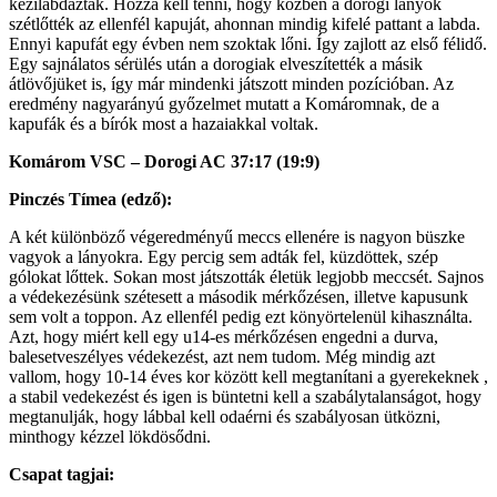
kézilabdáztak. Hozzá kell tenni, hogy közben a dorogi lányok
szétlőtték az ellenfél kapuját, ahonnan mindig kifelé pattant a labda.
Ennyi kapufát egy évben nem szoktak lőni. Így zajlott az első félidő.
Egy sajnálatos sérülés után a dorogiak elveszítették a másik
átlövőjüket is, így már mindenki játszott minden pozícióban. Az
eredmény nagyarányú győzelmet mutatt a Komáromnak, de a
kapufák és a bírók most a hazaiakkal voltak.
Komárom VSC – Dorogi AC 37:17 (19:9)
Pinczés Tímea (edző):
A két különböző végeredményű meccs ellenére is nagyon büszke
vagyok a lányokra. Egy percig sem adták fel, küzdöttek, szép
gólokat lőttek. Sokan most játszották életük legjobb meccsét. Sajnos
a védekezésünk szétesett a második mérkőzésen, illetve kapusunk
sem volt a toppon. Az ellenfél pedig ezt könyörtelenül kihasználta.
Azt, hogy miért kell egy u14-es mérkőzésen engedni a durva,
balesetveszélyes védekezést, azt nem tudom. Még mindig azt
vallom, hogy 10-14 éves kor között kell megtanítani a gyerekeknek ,
a stabil vedekezést és igen is büntetni kell a szabálytalanságot, hogy
megtanulják, hogy lábbal kell odaérni és szabályosan ütközni,
minthogy kézzel lökdösődni.
Csapat tagjai: