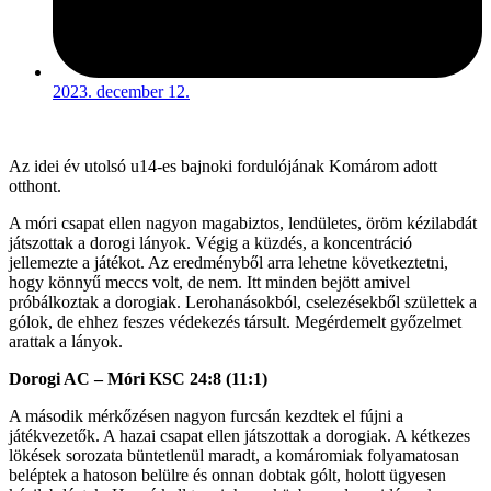
2023. december 12.
Az idei év utolsó u14-es bajnoki fordulójának Komárom adott
otthont.
A móri csapat ellen nagyon magabiztos, lendületes, öröm kézilabdát
játszottak a dorogi lányok. Végig a küzdés, a koncentráció
jellemezte a játékot. Az eredményből arra lehetne következtetni,
hogy könnyű meccs volt, de nem. Itt minden bejött amivel
próbálkoztak a dorogiak. Lerohanásokból, cselezésekből születtek a
gólok, de ehhez feszes védekezés társult. Megérdemelt győzelmet
arattak a lányok.
Dorogi AC – Móri KSC 24:8 (11:1)
A második mérkőzésen nagyon furcsán kezdtek el fújni a
játékvezetők. A hazai csapat ellen játszottak a dorogiak. A kétkezes
lökések sorozata büntetlenül maradt, a komáromiak folyamatosan
beléptek a hatoson belülre és onnan dobtak gólt, holott ügyesen