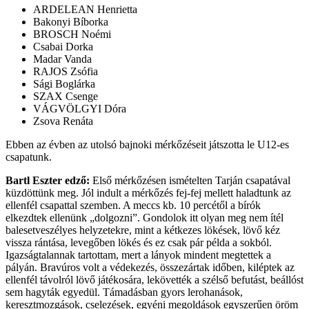
ARDELEAN Henrietta
Bakonyi Bíborka
BROSCH Noémi
Csabai Dorka
Madar Vanda
RAJOS Zsófia
Sági Boglárka
SZAX Csenge
VÁGVÖLGYI Dóra
Zsova Renáta
Ebben az évben az utolsó bajnoki mérkőzéseit játszotta le U12-es
csapatunk.
Bartl Eszter edző:
Első mérkőzésen ismételten Tarján csapatával
küzdöttünk meg. Jól indult a mérkőzés fej-fej mellett haladtunk az
ellenfél csapattal szemben. A meccs kb. 10 percétől a bírók
elkezdtek ellenünk „dolgozni”. Gondolok itt olyan meg nem ítél
balesetveszélyes helyzetekre, mint a kétkezes lökések, lövő kéz
vissza rántása, levegőben lökés és ez csak pár példa a sokból.
Igazságtalannak tartottam, mert a lányok mindent megtettek a
pályán. Bravúros volt a védekezés, összezártak időben, kiléptek az
ellenfél távolról lövő játékosára, lekövették a szélső befutást, beállóst
sem hagyták egyedül. Támadásban gyors lerohanások,
keresztmozgások, cselezések, egyéni megoldások egyszerűen öröm