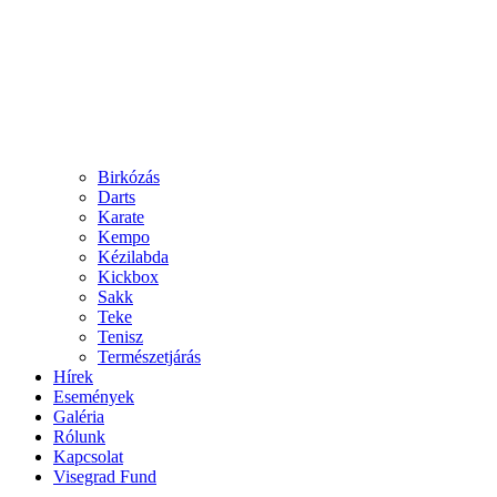
Birkózás
Darts
Karate
Kempo
Kézilabda
Kickbox
Sakk
Teke
Tenisz
Természetjárás
Hírek
Események
Galéria
Rólunk
Kapcsolat
Visegrad Fund