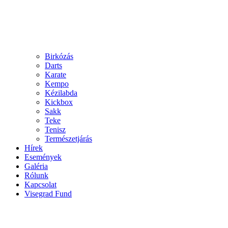
Birkózás
Darts
Karate
Kempo
Kézilabda
Kickbox
Sakk
Teke
Tenisz
Természetjárás
Hírek
Események
Galéria
Rólunk
Kapcsolat
Visegrad Fund