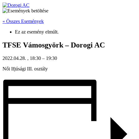
Ugrás
a
tartalomhoz
« Összes Események
Ez az esemény elmúlt.
TFSE Vámosgyörk – Dorogi AC
2022.04.28.
,
18:30
–
19:30
Női Ifjúsági III. osztály