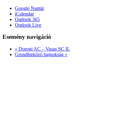
Google Naptár
iCalendar
Outlook 365
Outlook Live
Esemény navigáció
«
Dorogi AC – Vasas SC II.
Grundbirkózó bajnokság
»