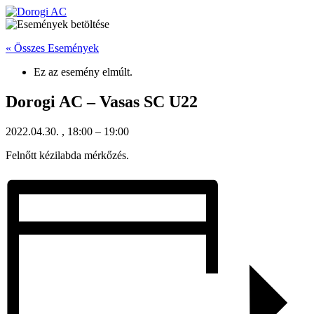
Ugrás
a
tartalomhoz
« Összes Események
Ez az esemény elmúlt.
Dorogi AC – Vasas SC U22
2022.04.30.
,
18:00
–
19:00
Felnőtt kézilabda mérkőzés.