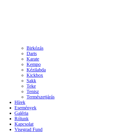
Birkózás
Darts
Karate
Kempo
Kézilabda
Kickbox
Sakk
Teke
Tenisz
Természetjárás
Hírek
Események
Galéria
Rólunk
Kapcsolat
Visegrad Fund