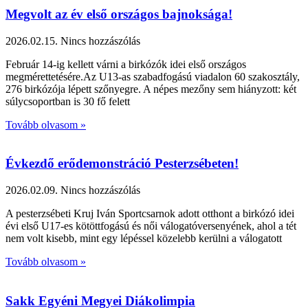
Megvolt az év első országos bajnoksága!
2026.02.15.
Nincs hozzászólás
Február 14-ig kellett várni a birkózók idei első országos
megmérettetésére.Az U13-as szabadfogású viadalon 60 szakosztály,
276 birkózója lépett szőnyegre. A népes mezőny sem hiányzott: két
súlycsoportban is 30 fő felett
Tovább olvasom »
Évkezdő erődemonstráció Pesterzsébeten!
2026.02.09.
Nincs hozzászólás
A pesterzsébeti Kruj Iván Sportcsarnok adott otthont a birkózó idei
évi első U17-es kötöttfogású és női válogatóversenyének, ahol a tét
nem volt kisebb, mint egy lépéssel közelebb kerülni a válogatott
Tovább olvasom »
Sakk Egyéni Megyei Diákolimpia