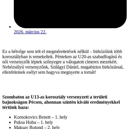
2026. március 22.
Ez a hétvége sem telt el megmérettetések nélkül – birkózóink több
korosztályban is remekeltek. Pénteken az U20-as szabadfogású és
női versenyzők léptek szőnyegre a válogatott címeres mezekért.
Nehézsúlyú versenyzőnk, Szilágyi Dániel, magabiztos birkózással,
ellenfeleinek esélyt sem hagyva megnyerte a tornát!
Szombaton az U13-as korosztály versenyzett a területi
bajnokságon Pécsen, ahonnan szintén kiváló eredményekkel
tértünk haza:
Kornokovics Benett – 1. hely
Puksa Huba – 1. hely
Maksay Botond – 2. hely