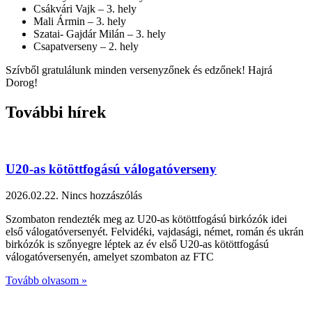
Csákvári Vajk – 3. hely
Mali Ármin – 3. hely
Szatai- Gajdár Milán – 3. hely
Csapatverseny – 2. hely
Szívből gratulálunk minden versenyzőnek és edzőnek! Hajrá
Dorog!
További hírek
U20-as kötöttfogású válogatóverseny
2026.02.22.
Nincs hozzászólás
Szombaton rendezték meg az U20-as kötöttfogású birkózók idei
első válogatóversenyét. Felvidéki, vajdasági, német, román és ukrán
birkózók is szőnyegre léptek az év első U20-as kötöttfogású
válogatóversenyén, amelyet szombaton az FTC
Tovább olvasom »