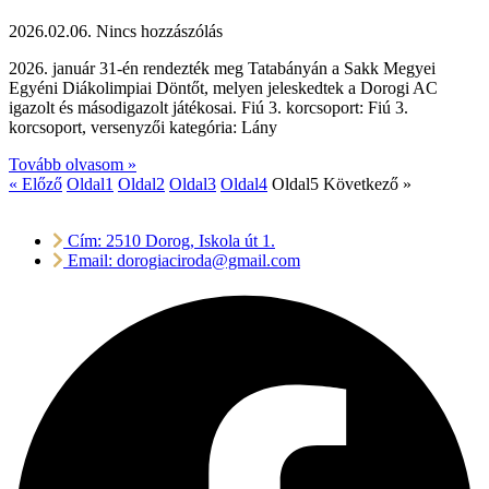
2026.02.06.
Nincs hozzászólás
2026. január 31-én rendezték meg Tatabányán a Sakk Megyei
Egyéni Diákolimpiai Döntőt, melyen jeleskedtek a Dorogi AC
igazolt és másodigazolt játékosai. Fiú 3. korcsoport: Fiú 3.
korcsoport, versenyzői kategória: Lány
Tovább olvasom »
« Előző
Oldal
1
Oldal
2
Oldal
3
Oldal
4
Oldal
5
Következő »
Cím: 2510 Dorog, Iskola út 1.
Email: dorogiaciroda@gmail.com