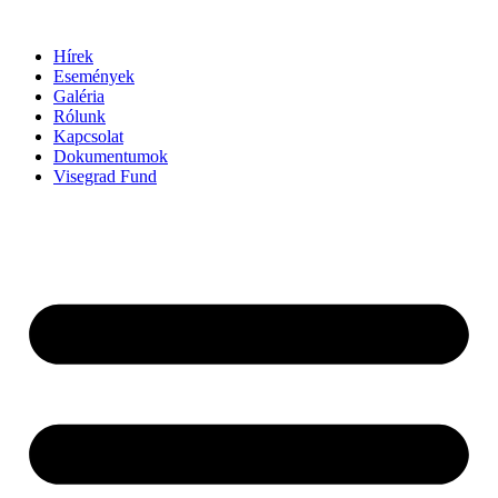
Ugrás
a
Hírek
tartalomhoz
Események
Galéria
Rólunk
Kapcsolat
Dokumentumok
Visegrad Fund