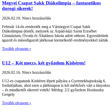
Megyei Csapat Sakk Diákolimpia – fantasztikus
dorogi sikerek!
2026.02.19.
Nincs hozzászólás
Február 14-én rendezték meg a Vármegyei Csapat Sakk
Diákolimpiai döntőt, melynek az Árpád-házi Szent Erzsébet
Gimnázium, Óvoda és Általános Iskola adott otthont. Egyesületünk
igazolt és másodigazolt játékosai kiemelkedő eredményekkel zárták
Tovább olvasom »
U12 – Két meccs, két győzelem Kisbéren!
2026.02.16.
Nincs hozzászólás
U12-es csapatunk Kisbéren lépett pályára a Gyermekbajnokság 6.
fordulójában, ahol ezen a játéknapon is két mérkőzés várt a lányokra
– és mindkettőt sikerrel vették! Mérleg: 2/2 győzelem Horánszky
Gergely
Tovább olvasom »