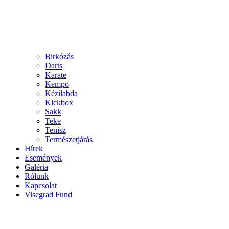
Birkózás
Darts
Karate
Kempo
Kézilabda
Kickbox
Sakk
Teke
Tenisz
Természetjárás
Hírek
Események
Galéria
Rólunk
Kapcsolat
Visegrad Fund