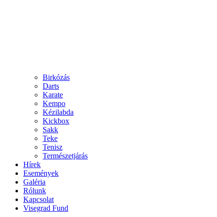
Birkózás
Darts
Karate
Kempo
Kézilabda
Kickbox
Sakk
Teke
Tenisz
Természetjárás
Hírek
Események
Galéria
Rólunk
Kapcsolat
Visegrad Fund