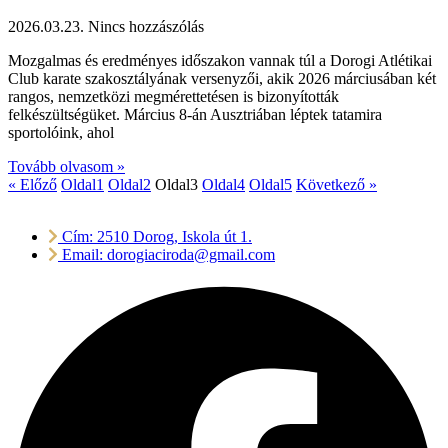
2026.03.23.
Nincs hozzászólás
Mozgalmas és eredményes időszakon vannak túl a Dorogi Atlétikai
Club karate szakosztályának versenyzői, akik 2026 márciusában két
rangos, nemzetközi megmérettetésen is bizonyították
felkészültségüket. Március 8-án Ausztriában léptek tatamira
sportolóink, ahol
Tovább olvasom »
« Előző
Oldal
1
Oldal
2
Oldal
3
Oldal
4
Oldal
5
Következő »
Cím: 2510 Dorog, Iskola út 1.
Email: dorogiaciroda@gmail.com