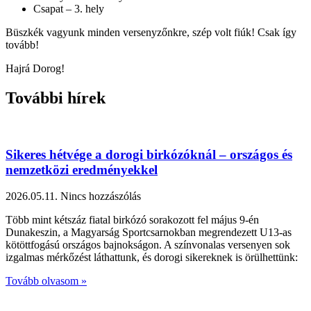
Csapat – 3. hely
Büszkék vagyunk minden versenyzőnkre, szép volt fiúk! Csak így
tovább!
Hajrá Dorog!
További hírek
Sikeres hétvége a dorogi birkózóknál – országos és
nemzetközi eredményekkel
2026.05.11.
Nincs hozzászólás
Több mint kétszáz fiatal birkózó sorakozott fel május 9-én
Dunakeszin, a Magyarság Sportcsarnokban megrendezett U13-as
kötöttfogású országos bajnokságon. A színvonalas versenyen sok
izgalmas mérkőzést láthattunk, és dorogi sikereknek is örülhettünk:
Tovább olvasom »