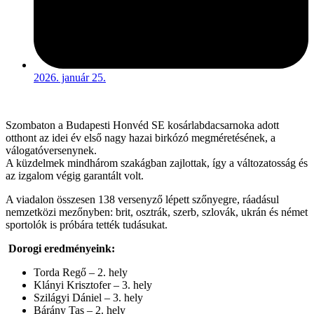
2026. január 25.
Szombaton a Budapesti Honvéd SE kosárlabdacsarnoka adott
otthont az idei év első nagy hazai birkózó megméretésének, a
válogatóversenynek.
A küzdelmek mindhárom szakágban zajlottak, így a változatosság és
az izgalom végig garantált volt.
A viadalon összesen 138 versenyző lépett szőnyegre, ráadásul
nemzetközi mezőnyben: brit, osztrák, szerb, szlovák, ukrán és német
sportolók is próbára tették tudásukat.
Dorogi eredményeink:
Torda Regő – 2. hely
Klányi Krisztofer – 3. hely
Szilágyi Dániel – 3. hely
Bárány Tas – 2. hely