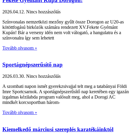
Fekete Gyémánt Kupa Dorogon!
2026.04.12.
Nincs hozzászólás
Színvonalas nemzetközi mezőny gyűlt össze Dorogon az U20-as
kötöttfogású birkózók számára rendezett XV.Fekete Gyémánt
Kupán! Bár a verseny idén nem volt válogató, a hangulatra és a
színvonalra így sem lehetett
Tovább olvasom »
Sportágnépszerűsítő nap
2026.03.30.
Nincs hozzászólás
A szombati napon ismét gyerekzsivajjal telt meg a tatabányai Földi
Imre Sportcsarnok. A sportágnépszerűsítő nap keretében egy igazán
izgalmas kézilabda program valósult meg, ahol a Dorogi AC
mindkét korcsoportban három-
Tovább olvasom »
Kiemelkedő márciusi szereplés karatékáinktól