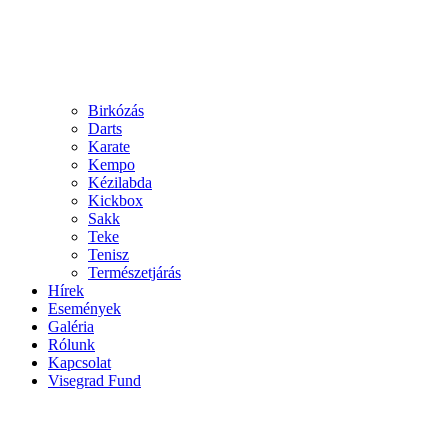
Birkózás
Darts
Karate
Kempo
Kézilabda
Kickbox
Sakk
Teke
Tenisz
Természetjárás
Hírek
Események
Galéria
Rólunk
Kapcsolat
Visegrad Fund