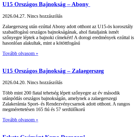
U15 Országos Bajnokság – Abony
2026.04.27.
Nincs hozzászólás
Zalaegerszeg után ezúttal Abony adott otthont az U15-ös korosztály
szabadfogású országos bajnokságának, ahol fiataljaink ismét
szőnyegre léptek a bajnoki címekért! A dorogi eredmények ezúttal is
hasonlóan alakultak, mint a kötöttfogású
Tovább olvasom »
U15 Országos Bajnokság – Zalaegerszeg
2026.04.20.
Nincs hozzászólás
Több mint 200 fiatal tehetség lépett szőnyegre az év második
utánpótlás országos bajnokságán, amelynek a zalaegerszegi
Zalakerámia Sport- és Rendezvénycsarnok adott otthont. A rangos
megmérettetésen 165 fiú és 57 serdülőkorú
Tovább olvasom »