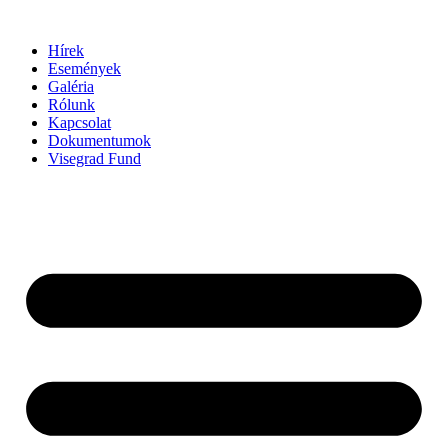
Ugrás
a
Hírek
tartalomhoz
Események
Galéria
Rólunk
Kapcsolat
Dokumentumok
Visegrad Fund