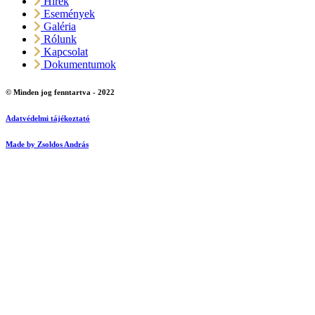
Hírek
Események
Galéria
Rólunk
Kapcsolat
Dokumentumok
© Minden jog fenntartva - 2022
Adatvédelmi tájékoztató
Made by Zsoldos András