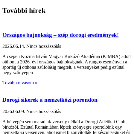
További hírek
Országos bajnokság – szép dorogi eredmények!
2026.06.14.
Nincs hozzászólás
A csepeli Kozma István Magyar Birkózó Akadémia (KIMBA) adott
otthont a 2026. évi országos bajnokságnak. A rangos eseményen a
sportág új otthona zsúfolásig megtelt, a versenyeket pedig ezúttal
négy szőnyegen
Tovább olvasom »
Dorogi sikerek a nemzetközi porondon
2026.06.09.
Nincs hozzászólás
A hétvégén sem maradtak verseny nélkül a Dorogi Atlétikai Club
birkózói. Ezúttal Romániában léptek szőnyegre sportolóink egy
nemzetközi versenyen, ahol ismét bizonyították felkészültségüket és