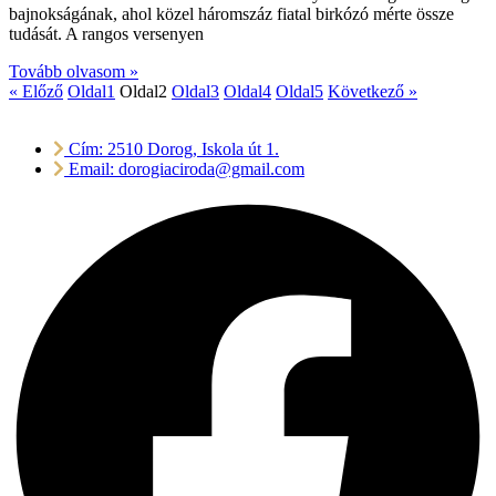
bajnokságának, ahol közel háromszáz fiatal birkózó mérte össze
tudását. A rangos versenyen
Tovább olvasom »
« Előző
Oldal
1
Oldal
2
Oldal
3
Oldal
4
Oldal
5
Következő »
Cím: 2510 Dorog, Iskola út 1.
Email: dorogiaciroda@gmail.com