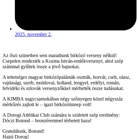
2025. november 2.
Az őszi szünetben sem maradtunk birkózó verseny nélkül!
Csepelen rendezték a Kozma István-emlékversenyt, ahol szép
számmal gyűltek össze a jövő bajnokai.
A tehetséges magyar birkózópalánták osztrák, horvát, cseh, olasz,
vajdasági, szerb, moldovai, holland, lengyel, erdélyi, román,
felvidéki és szlovák versenyzőkkel mérhették össze tudásukat.
A KIMBA nagycsarnokában négy szőnyegen közel négyszáz
mérkőzés zajlott le – igazi birkózóünnep volt!
A Dorogi Atlétikai Club számára is született szép eredmény:
Dóczi Botond – bronzéremmel térhetett haza!
Gratulálunk, Botond!
Hajrá Dorog!