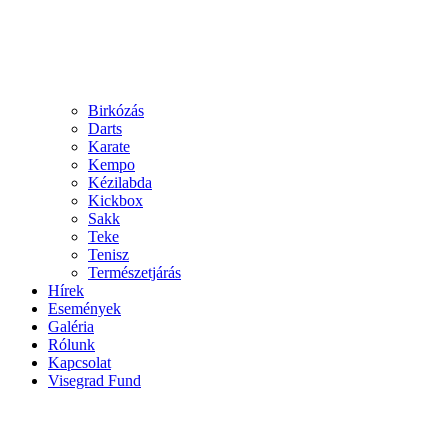
Birkózás
Darts
Karate
Kempo
Kézilabda
Kickbox
Sakk
Teke
Tenisz
Természetjárás
Hírek
Események
Galéria
Rólunk
Kapcsolat
Visegrad Fund