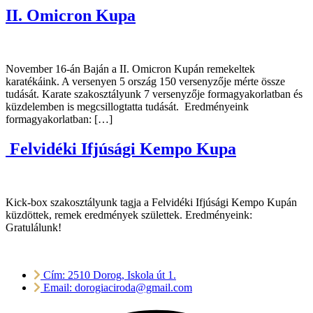
II. Omicron Kupa
November 16-án Baján a II. Omicron Kupán remekeltek
karatékáink. A versenyen 5 ország 150 versenyzője mérte össze
tudását. Karate szakosztályunk 7 versenyzője formagyakorlatban és
küzdelemben is megcsillogtatta tudását. Eredményeink
formagyakorlatban: […]
Felvidéki Ifjúsági Kempo Kupa
Kick-box szakosztályunk tagja a Felvidéki Ifjúsági Kempo Kupán
küzdöttek, remek eredmények születtek. Eredményeink:
Gratulálunk!
Cím: 2510 Dorog, Iskola út 1.
Email: dorogiaciroda@gmail.com