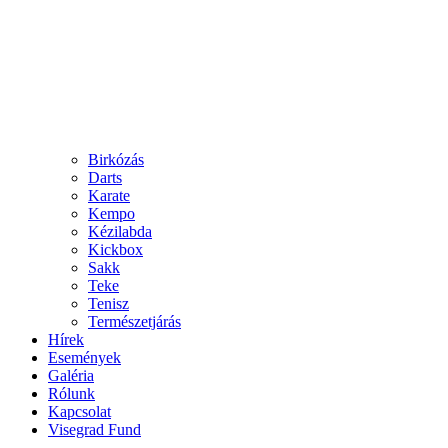
Birkózás
Darts
Karate
Kempo
Kézilabda
Kickbox
Sakk
Teke
Tenisz
Természetjárás
Hírek
Események
Galéria
Rólunk
Kapcsolat
Visegrad Fund