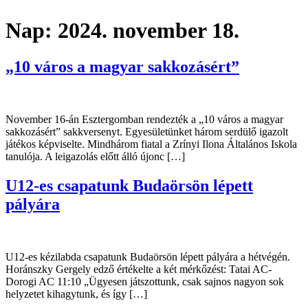
Nap:
2024. november 18.
„10 város a magyar sakkozásért”
November 16-án Esztergomban rendezték a „10 város a magyar
sakkozásért” sakkversenyt. Egyesületünket három serdülő igazolt
játékos képviselte. Mindhárom fiatal a Zrínyi Ilona Általános Iskola
tanulója. A leigazolás előtt álló újonc […]
U12-es csapatunk Budaörsön lépett
pályára
U12-es kézilabda csapatunk Budaörsön lépett pályára a hétvégén.
Horánszky Gergely edző értékelte a két mérkőzést: Tatai AC-
Dorogi AC 11:10 „Ügyesen játszottunk, csak sajnos nagyon sok
helyzetet kihagytunk, és így […]