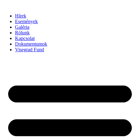
Ugrás
a
Hírek
tartalomhoz
Események
Galéria
Rólunk
Kapcsolat
Dokumentumok
Visegrad Fund