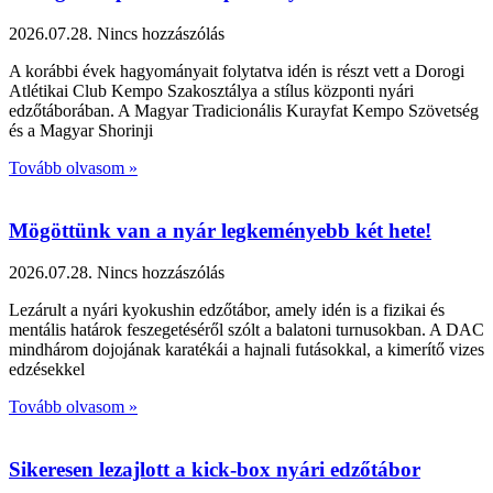
2026.07.28.
Nincs hozzászólás
A korábbi évek hagyományait folytatva idén is részt vett a Dorogi
Atlétikai Club Kempo Szakosztálya a stílus központi nyári
edzőtáborában. A Magyar Tradicionális Kurayfat Kempo Szövetség
és a Magyar Shorinji
Tovább olvasom »
Mögöttünk van a nyár legkeményebb két hete!
2026.07.28.
Nincs hozzászólás
Lezárult a nyári kyokushin edzőtábor, amely idén is a fizikai és
mentális határok feszegetéséről szólt a balatoni turnusokban. A DAC
mindhárom dojojának karatékái a hajnali futásokkal, a kimerítő vizes
edzésekkel
Tovább olvasom »
Sikeresen lezajlott a kick-box nyári edzőtábor