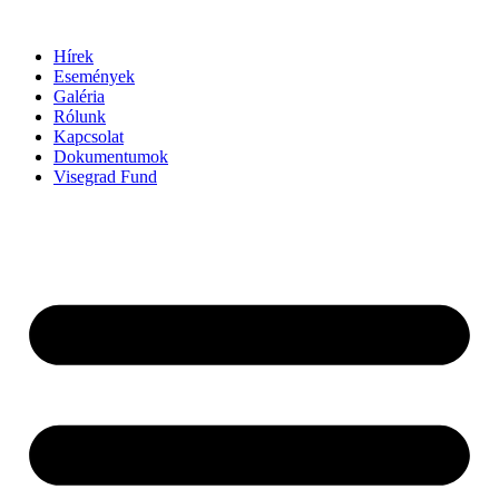
Ugrás
a
Hírek
tartalomhoz
Események
Galéria
Rólunk
Kapcsolat
Dokumentumok
Visegrad Fund