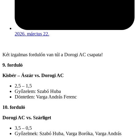
2026. március 22.
Két izgalmas fordulón van túl a Dorogi AC csapata!
9. forduló
Kisbér – Ászár vs. Dorogi AC
2,5 – 1,5
Győzelem: Szabó Huba
Döntetlen: Varga András Ferenc
10. forduló
Dorogi AC vs. Szárliget
3,5 – 0,5
Győzelmek: Szabó Huba, Varga Boróka, Varga András