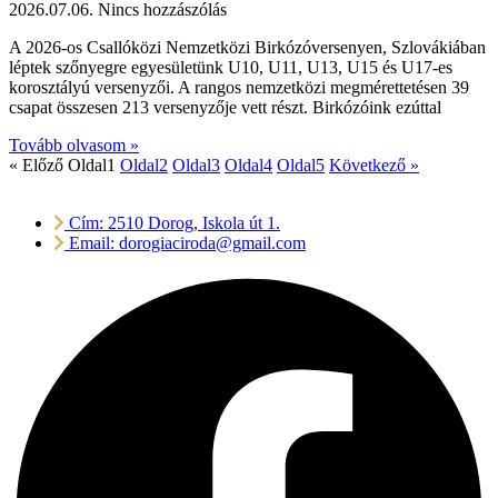
2026.07.06.
Nincs hozzászólás
A 2026-os Csallóközi Nemzetközi Birkózóversenyen, Szlovákiában
léptek szőnyegre egyesületünk U10, U11, U13, U15 és U17-es
korosztályú versenyzői. A rangos nemzetközi megmérettetésen 39
csapat összesen 213 versenyzője vett részt. Birkózóink ezúttal
Tovább olvasom »
« Előző
Oldal
1
Oldal
2
Oldal
3
Oldal
4
Oldal
5
Következő »
Cím: 2510 Dorog, Iskola út 1.
Email: dorogiaciroda@gmail.com