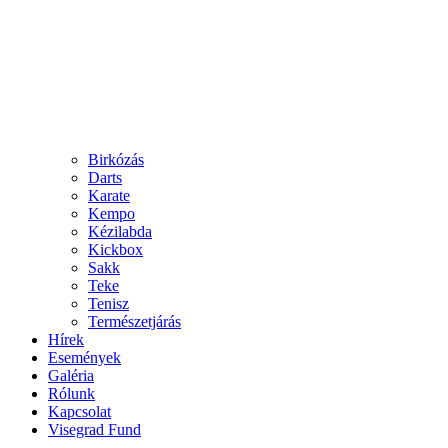
Birkózás
Darts
Karate
Kempo
Kézilabda
Kickbox
Sakk
Teke
Tenisz
Természetjárás
Hírek
Események
Galéria
Rólunk
Kapcsolat
Visegrad Fund