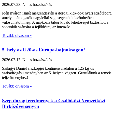
2026.07.23.
Nincs hozzászólás
Idén nyáron ismét megrendezték a dorogi kick-box nyári edzőtábort,
amely a támogatók nagylelkű segítségének köszönhetően
valósulhatott meg. A napközis tábor kiváló lehetőséget biztosított a
sportolók számára a fejlődésre, az intenzív
Tovább olvasom »
5. hely az U20-as Európa-bajnokságon!
2026.07.17.
Nincs hozzászólás
Szilágyi Dániel a szkopjei kontinensviadalon a 125 kg-os
szabadfogású mezőnyben az 5. helyen végzett. Gratulálunk a remek
teljesítményhez!
Tovább olvasom »
Szép dorogi eredmények a Csallóközi Nemzetközi
Birkózóversenyen