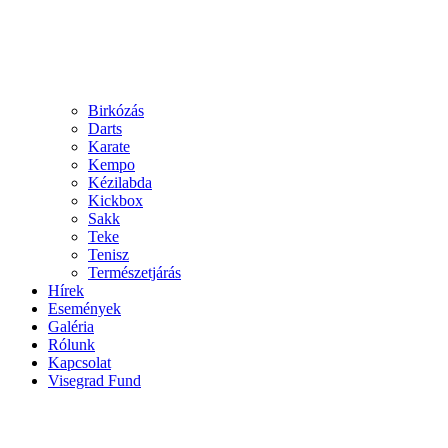
Birkózás
Darts
Karate
Kempo
Kézilabda
Kickbox
Sakk
Teke
Tenisz
Természetjárás
Hírek
Események
Galéria
Rólunk
Kapcsolat
Visegrad Fund