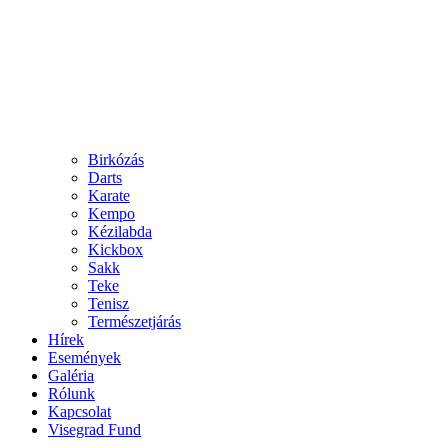
Birkózás
Darts
Karate
Kempo
Kézilabda
Kickbox
Sakk
Teke
Tenisz
Természetjárás
Hírek
Események
Galéria
Rólunk
Kapcsolat
Visegrad Fund