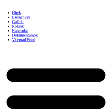
Ugrás
a
Hírek
tartalomhoz
Események
Galéria
Rólunk
Kapcsolat
Dokumentumok
Visegrad Fund