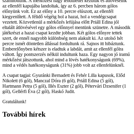
számítottunk. A mérkőzést nagy lendülettel kezdtük és átlövéseink
az ellenfél kapujába landoltak, így az 6. percben három gólos
előnyünk volt. Ez az előny a 10. percre elúszott, az ellenfél
kiegyenlített. A félidő végéig hol a hazai, hol a vendégcsapat
vezetett. Közvetlenül a mérkőzés lefújása előtt Priáll Edina jól
eltalált átlövésével egy gólos előnnyel mentünk szünetre. A második
játékrészt a hazai csapat kezdte jobban. Két gólos előnyre tettek
szert, de ennél nagyobb különbség nem alakult ki. Az utolsó hét
percre ismét döntetlen állással fordultunk rá. Sajnos itt hibáztunk.
Emberelőnyben kétszer is eladtuk a labdát, amit az ellenfél gólra
váltott. Így pontszerzés nélkül indultunk haza. Egy nagyon jó iramú
mérkőzést játszottunk, ahol mind a lövés hatékonyságunk (69%),
mind a védés hatékonyságunk (31%) jobb volt az ellenfelünknél.
A csapat tagjai: Gyuránki Bernadett és Fehér Lilla kapusok, Előd
Nikolett (6 gól), Manczal Dóra (6 gól), Priáll Edina (5 gól),
Hartmann Petra (5 gól), Illés Eszter (2 gól), Pétervári Dzsenifer (1
gól), Gellérfi Éva (2 gól), Haskó Judit.
Gratulálunk!
További hírek