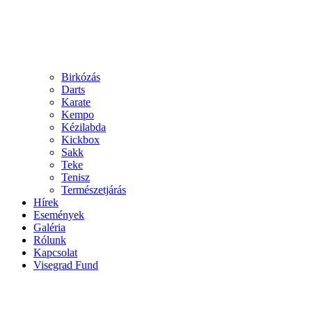
Birkózás
Darts
Karate
Kempo
Kézilabda
Kickbox
Sakk
Teke
Tenisz
Természetjárás
Hírek
Események
Galéria
Rólunk
Kapcsolat
Visegrad Fund