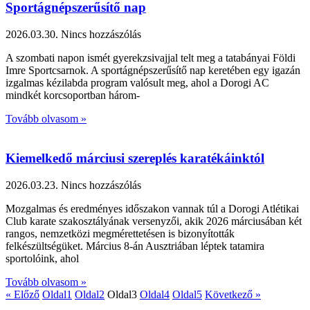
Sportágnépszerűsítő nap
2026.03.30.
Nincs hozzászólás
A szombati napon ismét gyerekzsivajjal telt meg a tatabányai Földi
Imre Sportcsarnok. A sportágnépszerűsítő nap keretében egy igazán
izgalmas kézilabda program valósult meg, ahol a Dorogi AC
mindkét korcsoportban három-
Tovább olvasom »
Kiemelkedő márciusi szereplés karatékáinktól
2026.03.23.
Nincs hozzászólás
Mozgalmas és eredményes időszakon vannak túl a Dorogi Atlétikai
Club karate szakosztályának versenyzői, akik 2026 márciusában két
rangos, nemzetközi megmérettetésen is bizonyították
felkészültségüket. Március 8-án Ausztriában léptek tatamira
sportolóink, ahol
Tovább olvasom »
« Előző
Oldal
1
Oldal
2
Oldal
3
Oldal
4
Oldal
5
Következő »