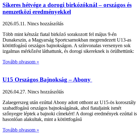
Sikeres hétvége a dorogi birkózóknál – országos és
nemzetközi eredményekkel
2026.05.11.
Nincs hozzászólás
Több mint kétszáz fiatal birkózó sorakozott fel május 9-én
Dunakeszin, a Magyarság Sportcsarnokban megrendezett U13-as
kötöttfogású országos bajnokságon. A színvonalas versenyen sok
izgalmas mérkőzést láthattunk, és dorogi sikereknek is örülhettünk:
Tovább olvasom »
U15 Országos Bajnokság – Abony
2026.04.27.
Nincs hozzászólás
Zalaegerszeg után ezúttal Abony adott otthont az U15-ös korosztály
szabadfogású országos bajnokságának, ahol fiataljaink ismét
szőnyegre léptek a bajnoki címekért! A dorogi eredmények ezúttal is
hasonlóan alakultak, mint a kötöttfogású
Tovább olvasom »