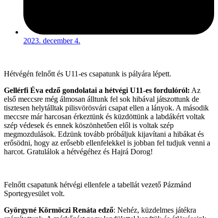
2023. december 4.
Hétvégén felnőtt és U11-es csapatunk is pályára lépett.
Gellérfi Éva edző gondolatai a hétvégi U11-es fordulóról:
Az
első meccsre még álmosan álltunk fel sok hibával játszottunk de
tisztesen helytálltak pilisvörösvári csapat ellen a lányok. A második
meccsre már harcosan érkeztünk és küzdöttünk a labdákért voltak
szép védesek és ennek köszönhetően elől is voltak szép
megmozdulások. Edzünk tovább próbáljuk kijavítani a hibákat és
erősödni, hogy az erősebb ellenfelekkel is jobban fel tudjuk venni a
harcot. Gratulálok a hétvégéhez és Hajrá Dorog!
Felnőtt csapatunk hétvégi ellenfele a tabellát vezető Pázmánd
Sportegyesület volt.
Györgyné Körmöczi Renáta edző
: Nehéz, küzdelmes játékra