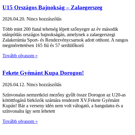
U15 Országos Bajnokság – Zalaegerszeg
2026.04.20.
Nincs hozzászólás
Több mint 200 fiatal tehetség lépett szőnyegre az év második
utánpótlás országos bajnokságán, amelynek a zalaegerszegi
Zalakerámia Sport- és Rendezvénycsarnok adott otthont. A rangos
megmérettetésen 165 fiú és 57 serdülőkorú
Tovább olvasom »
Fekete Gyémánt Kupa Dorogon!
2026.04.12.
Nincs hozzászólás
Színvonalas nemzetközi mezőny gyűlt össze Dorogon az U20-as
kötöttfogású birkózók számára rendezett XV.Fekete Gyémánt
Kupán! Bár a verseny idén nem volt válogató, a hangulatra és a
színvonalra így sem lehetett
Tovább olvasom »