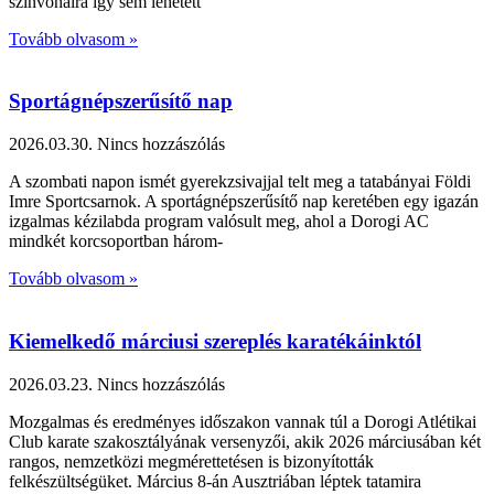
színvonalra így sem lehetett
Tovább olvasom »
Sportágnépszerűsítő nap
2026.03.30.
Nincs hozzászólás
A szombati napon ismét gyerekzsivajjal telt meg a tatabányai Földi
Imre Sportcsarnok. A sportágnépszerűsítő nap keretében egy igazán
izgalmas kézilabda program valósult meg, ahol a Dorogi AC
mindkét korcsoportban három-
Tovább olvasom »
Kiemelkedő márciusi szereplés karatékáinktól
2026.03.23.
Nincs hozzászólás
Mozgalmas és eredményes időszakon vannak túl a Dorogi Atlétikai
Club karate szakosztályának versenyzői, akik 2026 márciusában két
rangos, nemzetközi megmérettetésen is bizonyították
felkészültségüket. Március 8-án Ausztriában léptek tatamira