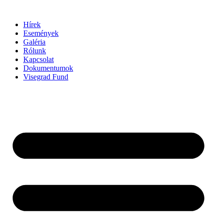
Ugrás
a
Hírek
tartalomhoz
Események
Galéria
Rólunk
Kapcsolat
Dokumentumok
Visegrad Fund