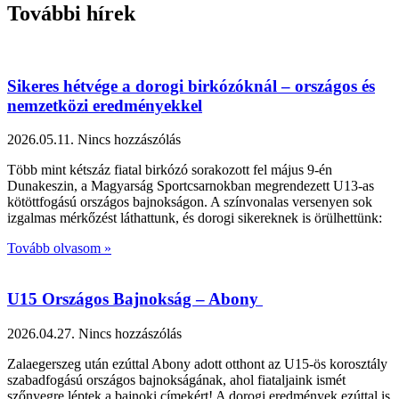
További hírek
Sikeres hétvége a dorogi birkózóknál – országos és
nemzetközi eredményekkel
2026.05.11.
Nincs hozzászólás
Több mint kétszáz fiatal birkózó sorakozott fel május 9-én
Dunakeszin, a Magyarság Sportcsarnokban megrendezett U13-as
kötöttfogású országos bajnokságon. A színvonalas versenyen sok
izgalmas mérkőzést láthattunk, és dorogi sikereknek is örülhettünk:
Tovább olvasom »
U15 Országos Bajnokság – Abony
2026.04.27.
Nincs hozzászólás
Zalaegerszeg után ezúttal Abony adott otthont az U15-ös korosztály
szabadfogású országos bajnokságának, ahol fiataljaink ismét
szőnyegre léptek a bajnoki címekért! A dorogi eredmények ezúttal is