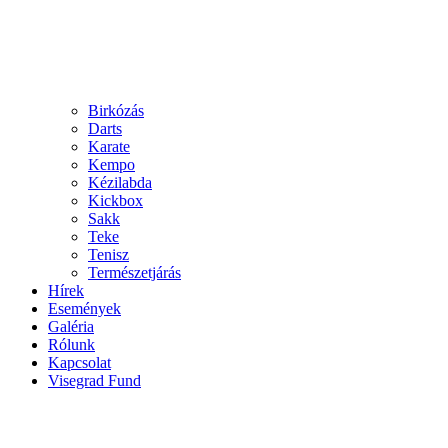
Birkózás
Darts
Karate
Kempo
Kézilabda
Kickbox
Sakk
Teke
Tenisz
Természetjárás
Hírek
Események
Galéria
Rólunk
Kapcsolat
Visegrad Fund