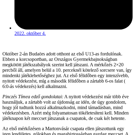
2022. október 4.
Október 2-án Budaörs adott otthont az első U13-as fordulónak.
Ebben a korcsoportban, az Országos Gyermekbajnokságban
megkötött játékszabályok szerint kell játszani. A mérkőzés 2×20
percből áll, amelyen belül a 10. perceknél kötelező sorcsere van, így
mindenki játéklehetőséghez jut. Az első félidőben egy intenzívebb,
nyitott védekezést, míg a második félidőben a zártabb 6-os falat (
6:0-ás védekezés) kell alkalmazni.
Pinczés Tímea edző gondolatai:
A nyitott védekezést már több éve
használjuk, a zártabb volt az újdonság az idén, de úgy gondolom,
hogy jól tudtunk hozzá alkalmazkodni, mind támadásban, mind
védekezésben. Azért még folyamatosan tökéletesíteni kell. Minden
játéknapon két meccset játszanak a csapatok, de csak két hetente.
Az első mérkőzésen a Martonvásár csapata ellen játszottunk egy
igen lendületes, gólokban és magabiztosságban gazdag meccset. A