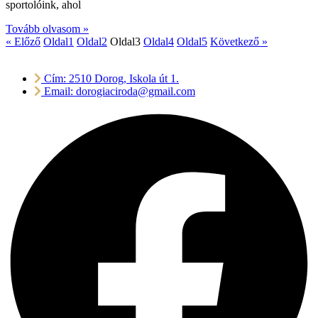
sportolóink, ahol
Tovább olvasom »
« Előző
Oldal
1
Oldal
2
Oldal
3
Oldal
4
Oldal
5
Következő »
Cím: 2510 Dorog, Iskola út 1.
Email: dorogiaciroda@gmail.com