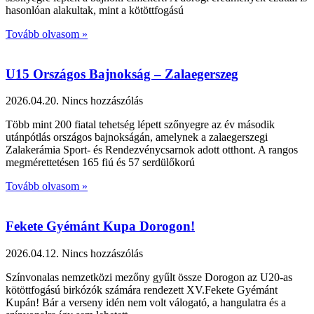
hasonlóan alakultak, mint a kötöttfogású
Tovább olvasom »
U15 Országos Bajnokság – Zalaegerszeg
2026.04.20.
Nincs hozzászólás
Több mint 200 fiatal tehetség lépett szőnyegre az év második
utánpótlás országos bajnokságán, amelynek a zalaegerszegi
Zalakerámia Sport- és Rendezvénycsarnok adott otthont. A rangos
megmérettetésen 165 fiú és 57 serdülőkorú
Tovább olvasom »
Fekete Gyémánt Kupa Dorogon!
2026.04.12.
Nincs hozzászólás
Színvonalas nemzetközi mezőny gyűlt össze Dorogon az U20-as
kötöttfogású birkózók számára rendezett XV.Fekete Gyémánt
Kupán! Bár a verseny idén nem volt válogató, a hangulatra és a