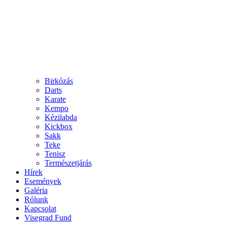
Birkózás
Darts
Karate
Kempo
Kézilabda
Kickbox
Sakk
Teke
Tenisz
Természetjárás
Hírek
Események
Galéria
Rólunk
Kapcsolat
Visegrad Fund