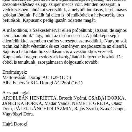
szezonkezdéshez ez egy szuper meccs volt. Minden összejött, a
védekezésben labdákat szereztünk, amelyből indításos, lerohanásos
gólokat lőttünk. Felállt fal ellen is jól működtek a helycserék, üres
befutások. Kapusunk pedig igazán odatette magát.
A másodikon, a Székesfehérvár ellen próbáltunk játszani, de sajnos
nem „haraptunk” úgy, mint az első meccsen. A jobb képességű
ellenfelünkkel szemben csúfos vereséget szenvedtünk. Nagyon sok
technikai hibát vétettünk és ezt keményen megbosszulta az ellenfél.
Sajnos a bátortalan hozzáállásunk is a vesztünkhöz vezetett.
Kapusunkat nagyon sokszor kiszolgáltatott helyzetbe hoztuk. De
ebből is tanultunk, szorgalmasan dolgozunk tovább.
Eredmények:
Martonvásár- Dorogi AC 1:29 (1:15)
Alba Fehérvár KC- Dorogi AC 26:4 (16:1)
A csapat tagjai:
ARDELEÁN HENRIETTA, Brosch Noémi, CSABAI DORKA,
JANETKA BORKA, Madar Vanda, NÉMETH GRÉTA, Olasz
Dóra, PÁLFI- LÁNCHIDI JÁZMIN, Rajos Zsófia, Szax Csenge,
Vágvölgyi Dóra.
Hajrá Dorog!