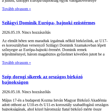
a júliusi, szkopjei Európa-bajnokság egyik válogatóversenye
Tovább olvasom »
Szilágyi Dominik Európa- bajnoki ezüstérmes
2026.05.19.
Nincs hozzászólás
Az elmúlt héten sem maradtak izgalmak nélkül birkózóink, az U17-
es korosztályban versenyző Szilágyi Dominik Szamakovban lépett
szőnyegre az Európa-bajnoki éremért. Dominik remek
teljesítménnyel, három magabiztos győzelmet követően jutott be a
Tovább olvasom »
Szép dorogi sikerek az országos birkózó
bajnokságon
2026.05.18.
Nincs hozzászólás
Május 17-én a budapesti Kozma István Magyar Birkózó Akadémia
adott otthont az U10-es és U11-es korosztály szabadfogású országos
bajnokságának, ahol közel háromszáz fiatal birkózó mérte össze