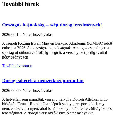
További hírek
Országos bajnokság – szép dorogi eredmények!
2026.06.14.
Nincs hozzászólás
A csepeli Kozma István Magyar Birkózó Akadémia (KIMBA) adott
otthont a 2026. évi országos bajnokságnak. A rangos eseményen a
sportág új otthona zsúfolásig megtelt, a versenyeket pedig ezúttal
négy szőnyegen
Tovább olvasom »
Dorogi sikerek a nemzetközi porondon
2026.06.09.
Nincs hozzászólás
A hétvégén sem maradtak verseny nélkül a Dorogi Atlétikai Club
birkózói. Ezúttal Romániában léptek szőnyegre sportolóink egy
nemzetközi versenyen, ahol ismét bizonyították felkészültségüket és
tehetségüket. A dorogi versenyzők kiváló eredményekkel