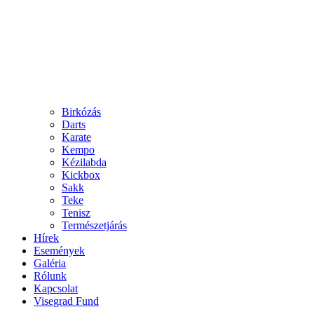
Birkózás
Darts
Karate
Kempo
Kézilabda
Kickbox
Sakk
Teke
Tenisz
Természetjárás
Hírek
Események
Galéria
Rólunk
Kapcsolat
Visegrad Fund