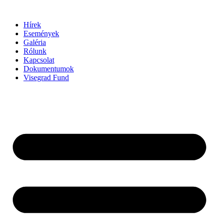
Ugrás
a
Hírek
tartalomhoz
Események
Galéria
Rólunk
Kapcsolat
Dokumentumok
Visegrad Fund