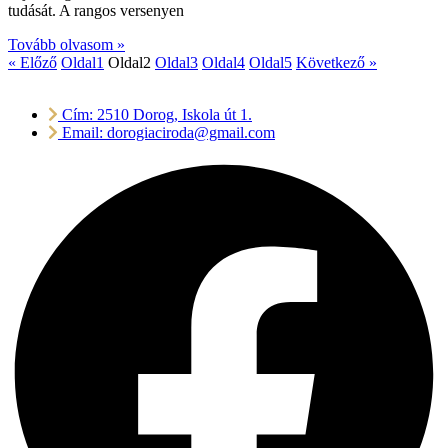
tudását. A rangos versenyen
Tovább olvasom »
« Előző
Oldal
1
Oldal
2
Oldal
3
Oldal
4
Oldal
5
Következő »
Cím: 2510 Dorog, Iskola út 1.
Email: dorogiaciroda@gmail.com