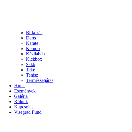
Birkózás
Darts
Karate
Kempo
Kézilabda
Kickbox
Sakk
Teke
Tenisz
Természetjárás
Hírek
Események
Galéria
Rólunk
Kapcsolat
Visegrad Fund