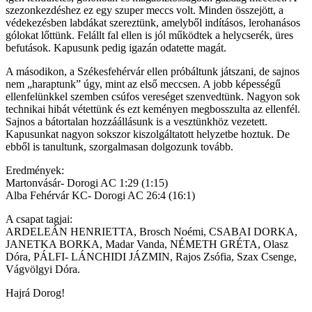
szezonkezdéshez ez egy szuper meccs volt. Minden összejött, a
védekezésben labdákat szereztünk, amelyből indításos, lerohanásos
gólokat lőttünk. Felállt fal ellen is jól működtek a helycserék, üres
befutások. Kapusunk pedig igazán odatette magát.
A másodikon, a Székesfehérvár ellen próbáltunk játszani, de sajnos
nem „haraptunk” úgy, mint az első meccsen. A jobb képességű
ellenfelünkkel szemben csúfos vereséget szenvedtünk. Nagyon sok
technikai hibát vétettünk és ezt keményen megbosszulta az ellenfél.
Sajnos a bátortalan hozzáállásunk is a vesztünkhöz vezetett.
Kapusunkat nagyon sokszor kiszolgáltatott helyzetbe hoztuk. De
ebből is tanultunk, szorgalmasan dolgozunk tovább.
Eredmények:
Martonvásár- Dorogi AC 1:29 (1:15)
Alba Fehérvár KC- Dorogi AC 26:4 (16:1)
A csapat tagjai:
ARDELEÁN HENRIETTA, Brosch Noémi, CSABAI DORKA,
JANETKA BORKA, Madar Vanda, NÉMETH GRÉTA, Olasz
Dóra, PÁLFI- LÁNCHIDI JÁZMIN, Rajos Zsófia, Szax Csenge,
Vágvölgyi Dóra.
Hajrá Dorog!