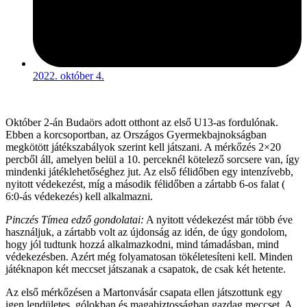
2022. október 4.
Október 2-án Budaörs adott otthont az első U13-as fordulónak.
Ebben a korcsoportban, az Országos Gyermekbajnokságban
megkötött játékszabályok szerint kell játszani. A mérkőzés 2×20
percből áll, amelyen belül a 10. perceknél kötelező sorcsere van, így
mindenki játéklehetőséghez jut. Az első félidőben egy intenzívebb,
nyitott védekezést, míg a második félidőben a zártabb 6-os falat (
6:0-ás védekezés) kell alkalmazni.
Pinczés Tímea edző gondolatai:
A nyitott védekezést már több éve
használjuk, a zártabb volt az újdonság az idén, de úgy gondolom,
hogy jól tudtunk hozzá alkalmazkodni, mind támadásban, mind
védekezésben. Azért még folyamatosan tökéletesíteni kell. Minden
játéknapon két meccset játszanak a csapatok, de csak két hetente.
Az első mérkőzésen a Martonvásár csapata ellen játszottunk egy
igen lendületes, gólokban és magabiztosságban gazdag meccset. A