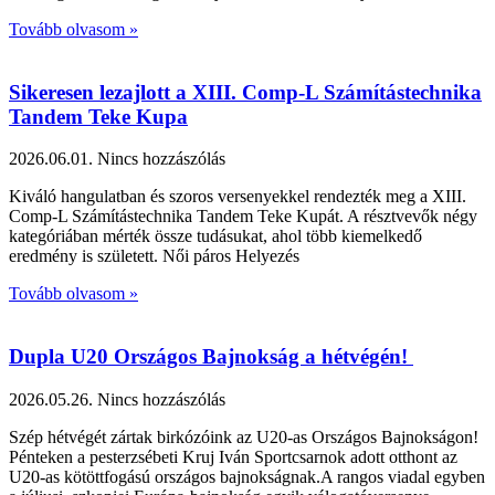
Tovább olvasom »
Sikeresen lezajlott a XIII. Comp-L Számítástechnika
Tandem Teke Kupa
2026.06.01.
Nincs hozzászólás
Kiváló hangulatban és szoros versenyekkel rendezték meg a XIII.
Comp-L Számítástechnika Tandem Teke Kupát. A résztvevők négy
kategóriában mérték össze tudásukat, ahol több kiemelkedő
eredmény is született. Női páros Helyezés
Tovább olvasom »
Dupla U20 Országos Bajnokság a hétvégén!
2026.05.26.
Nincs hozzászólás
Szép hétvégét zártak birkózóink az U20-as Országos Bajnokságon!
Pénteken a pesterzsébeti Kruj Iván Sportcsarnok adott otthont az
U20-as kötöttfogású országos bajnokságnak.A rangos viadal egyben