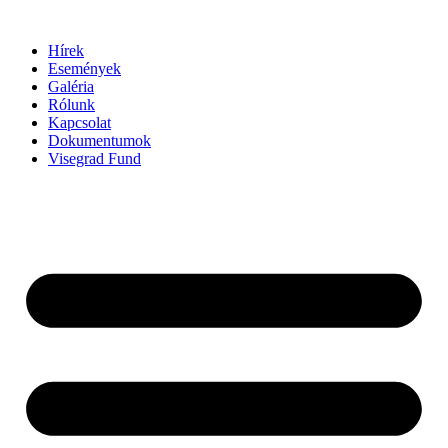
Ugrás
a
Hírek
tartalomhoz
Események
Galéria
Rólunk
Kapcsolat
Dokumentumok
Visegrad Fund