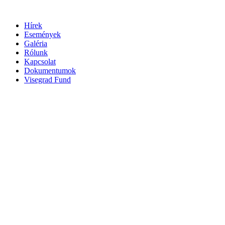
Ugrás
a
Hírek
tartalomhoz
Események
Galéria
Rólunk
Kapcsolat
Dokumentumok
Visegrad Fund