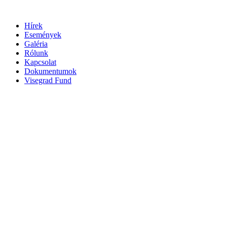
Ugrás
a
Hírek
tartalomhoz
Események
Galéria
Rólunk
Kapcsolat
Dokumentumok
Visegrad Fund