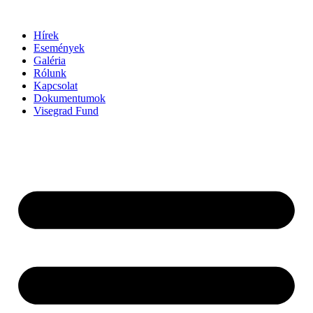
Ugrás
a
Hírek
tartalomhoz
Események
Galéria
Rólunk
Kapcsolat
Dokumentumok
Visegrad Fund