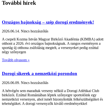
További hírek
Országos bajnokság – szép dorogi eredmények!
2026.06.14.
Nincs hozzászólás
A csepeli Kozma István Magyar Birkózó Akadémia (KIMBA) adott
otthont a 2026. évi országos bajnokságnak. A rangos eseményen a
sportág új otthona zsúfolásig megtelt, a versenyeket pedig ezúttal
négy szőnyegen
Tovább olvasom »
Dorogi sikerek a nemzetközi porondon
2026.06.09.
Nincs hozzászólás
A hétvégén sem maradtak verseny nélkül a Dorogi Atlétikai Club
birkózói. Ezúttal Romániában léptek szőnyegre sportolóink egy
nemzetközi versenyen, ahol ismét bizonyították felkészültségüket és
tehetségüket. A dorogi versenyzők kiváló eredményekkel