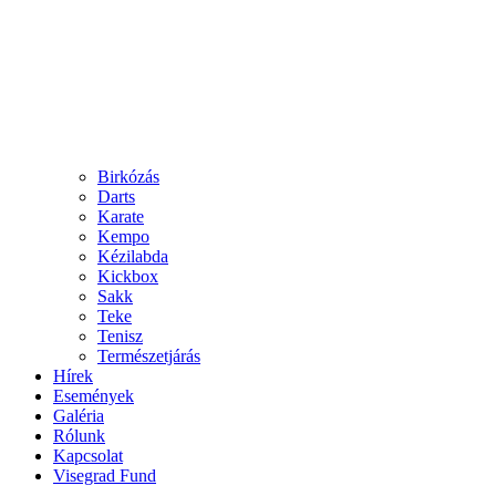
Birkózás
Darts
Karate
Kempo
Kézilabda
Kickbox
Sakk
Teke
Tenisz
Természetjárás
Hírek
Események
Galéria
Rólunk
Kapcsolat
Visegrad Fund