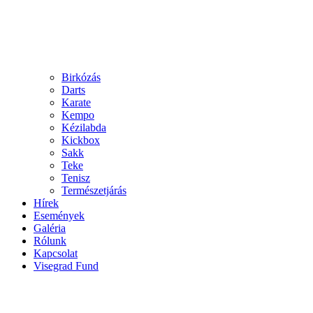
Birkózás
Darts
Karate
Kempo
Kézilabda
Kickbox
Sakk
Teke
Tenisz
Természetjárás
Hírek
Események
Galéria
Rólunk
Kapcsolat
Visegrad Fund