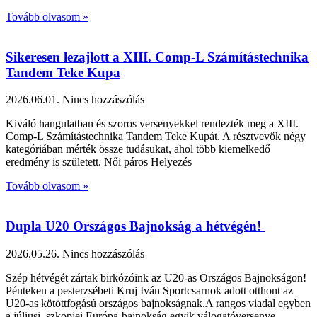
Tovább olvasom »
Sikeresen lezajlott a XIII. Comp-L Számítástechnika
Tandem Teke Kupa
2026.06.01.
Nincs hozzászólás
Kiváló hangulatban és szoros versenyekkel rendezték meg a XIII.
Comp-L Számítástechnika Tandem Teke Kupát. A résztvevők négy
kategóriában mérték össze tudásukat, ahol több kiemelkedő
eredmény is született. Női páros Helyezés
Tovább olvasom »
Dupla U20 Országos Bajnokság a hétvégén!
2026.05.26.
Nincs hozzászólás
Szép hétvégét zártak birkózóink az U20-as Országos Bajnokságon!
Pénteken a pesterzsébeti Kruj Iván Sportcsarnok adott otthont az
U20-as kötöttfogású országos bajnokságnak.A rangos viadal egyben
a júliusi, szkopjei Európa-bajnokság egyik válogatóversenye