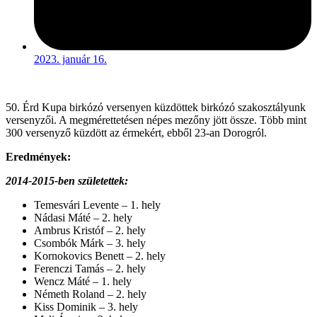
2023. január 16.
50. Érd Kupa birkózó versenyen küzdöttek birkózó szakosztályunk
versenyzői. A megmérettetésen népes mezőny jött össze. Több mint
300 versenyző küzdött az érmekért, ebből 23-an Dorogról.
Eredmények:
2014-2015-ben születettek:
Temesvári Levente – 1. hely
Nádasi Máté – 2. hely
Ambrus Kristóf – 2. hely
Csombók Márk – 3. hely
Kornokovics Benett – 2. hely
Ferenczi Tamás – 2. hely
Wencz Máté – 1. hely
Németh Roland – 2. hely
Kiss Dominik – 3. hely