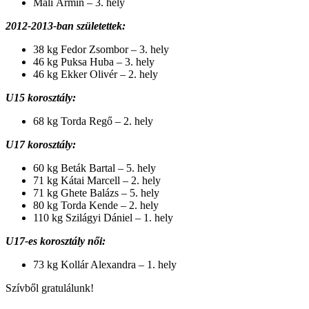
Mali Ármin – 3. hely
2012-2013-ban születettek:
38 kg Fedor Zsombor – 3. hely
46 kg Puksa Huba – 3. hely
46 kg Ekker Olivér – 2. hely
U15 korosztály:
68 kg Torda Regő – 2. hely
U17 korosztály:
60 kg Beták Bartal – 5. hely
71 kg Kátai Marcell – 2. hely
71 kg Ghete Balázs – 5. hely
80 kg Torda Kende – 2. hely
110 kg Szilágyi Dániel – 1. hely
U17-es korosztály női:
73 kg Kollár Alexandra – 1. hely
Szívből gratulálunk!