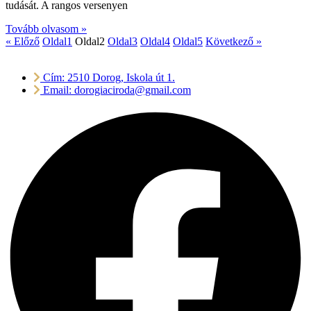
tudását. A rangos versenyen
Tovább olvasom »
« Előző
Oldal
1
Oldal
2
Oldal
3
Oldal
4
Oldal
5
Következő »
Cím: 2510 Dorog, Iskola út 1.
Email: dorogiaciroda@gmail.com