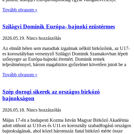
Tovább olvasom »
Szilágyi Dominik Európa- bajnoki ezüstérmes
2026.05.19.
Nincs hozzászólás
Az elmúlt héten sem maradtak izgalmak nélkül birkózóink, az U17-
es korosztályban versenyző Szilágyi Dominik Szamakovban lépett
szőnyegre az Európa-bajnoki éremért. Dominik remek
teljesítménnyel, három magabiztos győzelmet követően jutott be a
Tovább olvasom »
Szép dorogi sikerek az országos birkózó
bajnokságon
2026.05.18.
Nincs hozzászólás
Május 17-én a budapesti Kozma István Magyar Birkózó Akadémia
adott otthont az U10-es és U11-es korosztály szabadfogású országos
bajnokságának, ahol közel háromszáz fiatal birkózó mérte össze