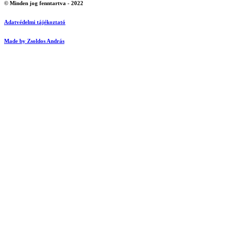
© Minden jog fenntartva - 2022
Adatvédelmi tájékoztató
Made by Zsoldos András